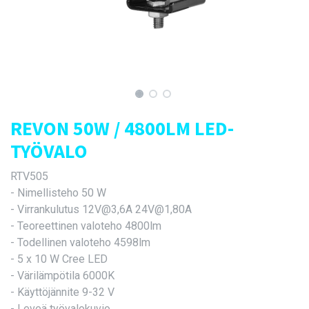
REVON 50W / 4800LM LED-
TYÖVALO
RTV505
- Nimellisteho 50 W
- Virrankulutus 12V@3,6A 24V@1,80A
- Teoreettinen valoteho 4800lm
- Todellinen valoteho 4598lm
- 5 x 10 W Cree LED
- Värilämpötila 6000K
- Käyttöjännite 9-32 V
- Leveä työvalokuvio