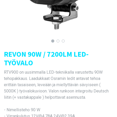
REVON 90W / 7200LM LED-
TYÖVALO
RTV900 on uusimmalla LED-tekniikalla varustettu 90W
tehopakkaus. Laadukkaat Osramin ledit antavat tehoa
erittäin tasaiseen, leveään ja miellyttävän sävyiseen (
5000K ) työvalokuvioon. Valon runkoon integroitu Deutsch
liitin (+ vastakappale ) helpottavat asennusta.
- Nimellisteho 90 W
- Virrankulutus 12V@4,78A 24V@2,39A